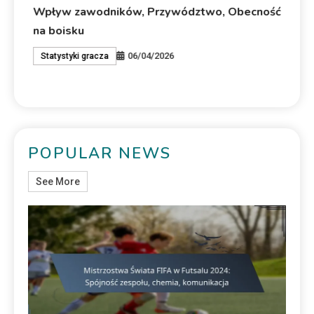
Wpływ zawodników, Przywództwo, Obecność
St
na boisku
Do
06/04/2026
Statystyki gracza
A
POPULAR NEWS
See More