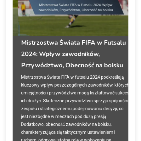
lu
Mistrzostwa Świata FIFA w Futsalu
Mi
2024: Wpływ zawodników,
202
Przywództwo, Obecność na boisku
pos
ją
Mistrzostwa Świata FIFA w futsalu 2024 podkreślają
Mist
i
kluczowy wpływ poszczególnych zawodników, których
isto
umiejętności i przywództwo mogą kształtować sukces
druż
ich drużyn. Skuteczne przywództwo sprzyja spójności
Skupi
.
zespołu i strategicznemu podejmowaniu decyzji, co
strz
jest niezbędne w meczach pod dużą presją.
stra
sna
Dodatkowo, obecność zawodników na boisku,
osta
charakteryzująca się taktycznym ustawieniem i
secti
ruchem, odgrywa istotną rolę w wpływaniu na