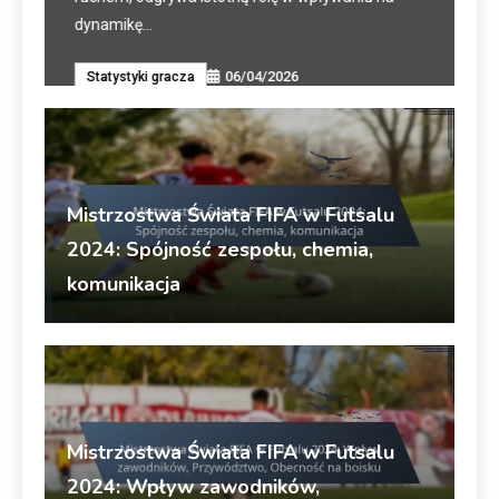
An
dynamikę…
06/04/2026
Statystyki gracza
Mistrzostwa Świata FIFA w Futsalu
2024: Spójność zespołu, chemia,
komunikacja
Marco Valente
06/04/2026
Wydajność zespołu
Mistrzostwa Świata FIFA w Futsalu
2024: Wpływ zawodników,